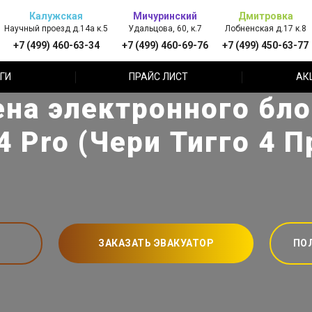
Калужская
Мичуринский
Дмитровка
Научный проезд д.14а к.5
Удальцова, 60, к.7
Лобненская д.17 к.8
+7 (499) 460-63-34
+7 (499) 460-69-76
+7 (499) 450-63-77
ГИ
ПРАЙС ЛИСТ
АК
ена электронного бло
4 Pro (Чери Тигго 4 
ЗАКАЗАТЬ ЭВАКУАТОР
ПО