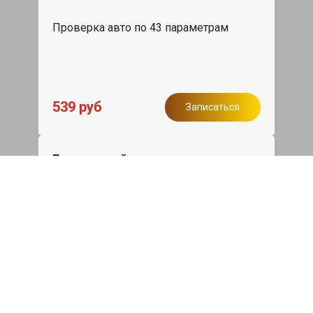
Проверка авто по 43 параметрам
539 руб
Записаться
Бесплатный эвакуатор
При ремонте Chery Tiggo 7 Pro ДВС,
эвакуация авто в пределах МКАД в
подарок.
Записаться