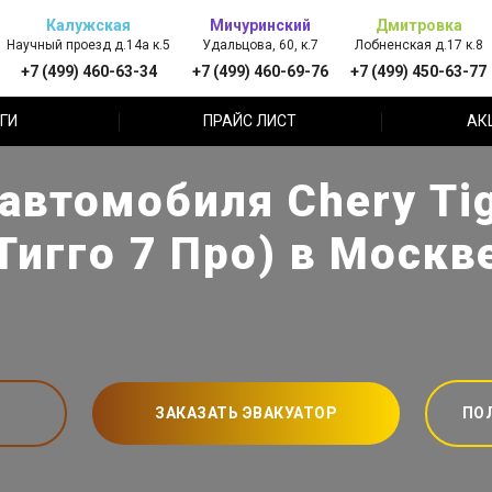
Калужская
Мичуринский
Дмитровка
Научный проезд д.14а к.5
Удальцова, 60, к.7
Лобненская д.17 к.8
+7 (499) 460-63-34
+7 (499) 460-69-76
+7 (499) 450-63-77
ГИ
ПРАЙС ЛИСТ
АК
автомобиля Chery Tig
Тигго 7 Про) в Москв
ЗАКАЗАТЬ ЭВАКУАТОР
ПО