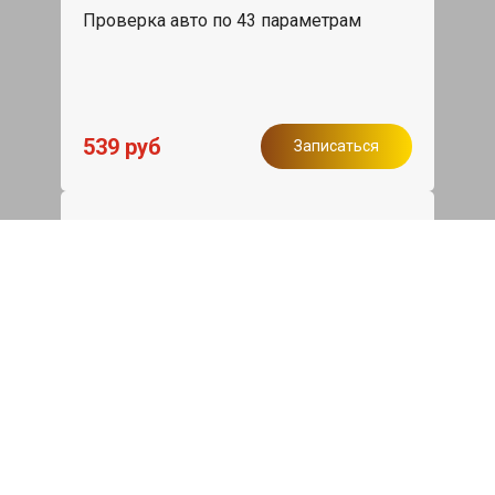
Проверка авто по 43 параметрам
539 руб
Записаться
Бесплатный эвакуатор
При ремонте Chery Tiggo 7 Pro ДВС,
эвакуация авто в пределах МКАД в
подарок.
Записаться