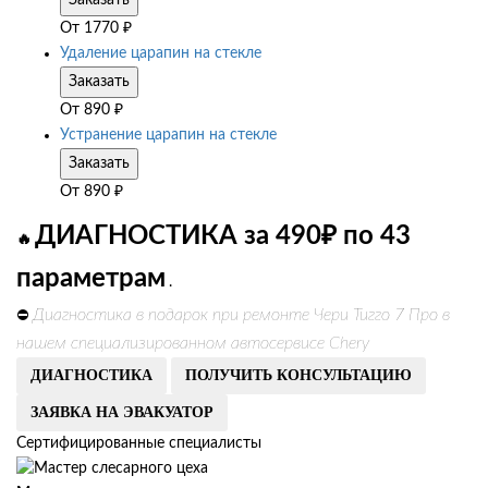
Заказать
От
1770
₽
Удаление царапин на стекле
Заказать
От
890
₽
Устранение царапин на стекле
Заказать
От
890
₽
ДИАГНОСТИКА за 490₽ по 43
🔥
параметрам
.
Диагностика в подарок при ремонте Чери Тигго 7 Про в
⛔
нашем специализированном автосервисе Chery
ДИАГНОСТИКА
ПОЛУЧИТЬ КОНСУЛЬТАЦИЮ
ЗАЯВКА НА ЭВАКУАТОР
Сертифицированные специалисты