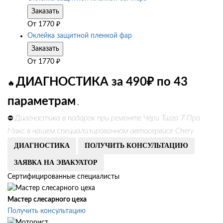
Заказать
От
1770
₽
Оклейка защитной пленкой фар
Заказать
От
1770
₽
ДИАГНОСТИКА за 490₽ по 43
🔥
параметрам
.
Диагностика в подарок при ремонте Чери Тигго 7 Про
⛔
Макс в нашем специализированном автосервисе Chery
ДИАГНОСТИКА
ПОЛУЧИТЬ КОНСУЛЬТАЦИЮ
ЗАЯВКА НА ЭВАКУАТОР
Сертифицированные специалисты
Мастер слесарного цеха
Получить консультацию