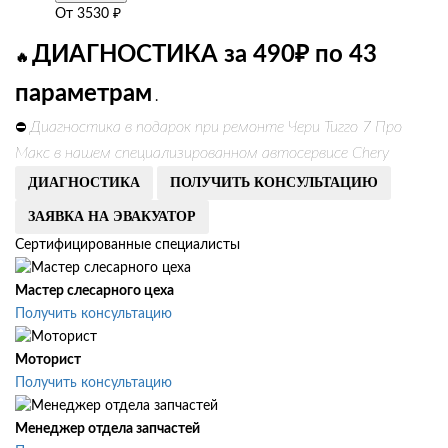
От
3530
₽
ДИАГНОСТИКА за 490₽ по 43
🔥
параметрам
.
Диагностика в подарок при ремонте Чери Тигго 7 Про
⛔
Макс в нашем специализированном автосервисе Chery
ДИАГНОСТИКА
ПОЛУЧИТЬ КОНСУЛЬТАЦИЮ
ЗАЯВКА НА ЭВАКУАТОР
Сертифицированные специалисты
Мастер слесарного цеха
Получить консультацию
Моторист
Получить консультацию
Менеджер отдела запчастей