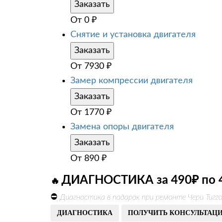
Заказать
От
0
₽
Снятие и установка двигателя
Заказать
От
7930
₽
Замер компрессии двигателя
Заказать
От
1770
₽
Замена опоры двигателя
Заказать
От
890
₽
ДИАГНОСТИКА за 490₽ по 
🔥
⛔
Диагностика в подарок при ремонте Чери Тигг
ДИАГНОСТИКА
ПОЛУЧИТЬ КОНСУЛЬТАЦ