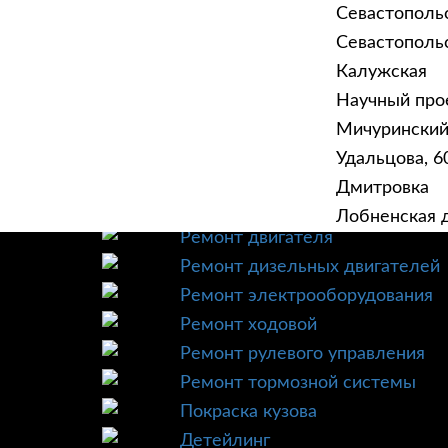
Севастополь
Севастопольск
Калужская
Научный прое
ГЛАВНАЯ
УСЛУ
Мичурински
Техническое обслуживание
Удальцова, 60
Диагностика
Дмитровка
Ремонт трансмиссии
Лобненская д
Ремонт двигателя
Ремонт дизельных двигателей
Ремонт электрооборудования
Ремонт ходовой
Ремонт рулевого управления
Ремонт тормозной системы
Покраска кузова
Детейлинг