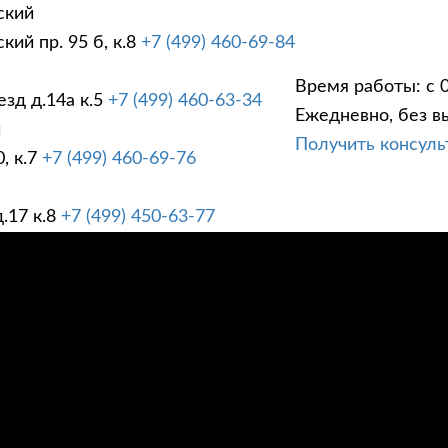
ский
ий пр. 95 б, к.8
+7 (499) 460-69-84
Время работы: с 0
зд д.14а к.5
+7 (499) 460-63-34
Ежедневно, без в
ГИ
ПРАЙС ЛИСТ
АК
й
Получить консул
, к.7
+7 (499) 460-69-76
.17 к.8
+7 (499) 450-63-77