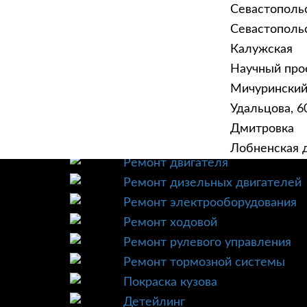
Севастополь
Севастопольск
Калужская
Научный прое
ГЛАВНАЯ
УСЛУ
Мичурински
Техническое обслуживание
Удальцова, 60
Диагностика
Дмитровка
Ремонт трансмиссии
Лобненская д
Ремонт двигателя
Ремонт дизельных двигателей
Ремонт электрооборудования
Ремонт ходовой
Ремонт рулевого управления
Ремонт тормозной системы
Покраска кузова
Детейлинг