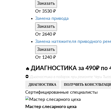
Заказать
От
3530
₽
Замена привода
Заказать
От
2640
₽
Замена натяжителя приводного рем
Заказать
От
1240
₽
ДИАГНОСТИКА за 490₽ по 
🔥
⛔
Диагностика в подарок при ремонте Чери Тигг
ДИАГНОСТИКА
ПОЛУЧИТЬ КОНСУЛЬТАЦ
Сертифицированные специалисты
Мастер слесарного цеха