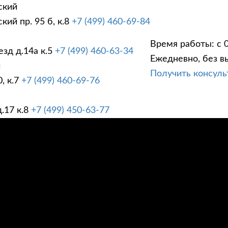
ский
ий пр. 95 б, к.8
+7 (499) 460-69-84
Время работы: с 0
зд д.14а к.5
+7 (499) 460-63-34
Ежедневно, без в
ГИ
ПРАЙС ЛИСТ
АК
й
Получить консул
, к.7
+7 (499) 460-69-76
.17 к.8
+7 (499) 450-63-77