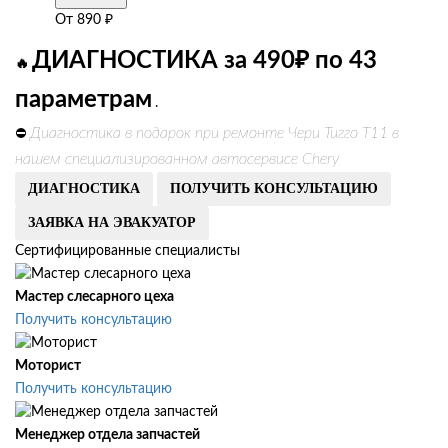
От
890
₽
ДИАГНОСТИКА за 490₽ по 43
🔥
параметрам
.
Диагностика в подарок при ремонте Чери Тигго Т11 в
⛔
нашем специализированном автосервисе Chery
ДИАГНОСТИКА
ПОЛУЧИТЬ КОНСУЛЬТАЦИЮ
ЗАЯВКА НА ЭВАКУАТОР
Сертифицированные специалисты
Мастер слесарного цеха
Получить консультацию
Моторист
Получить консультацию
Менеджер отдела запчастей