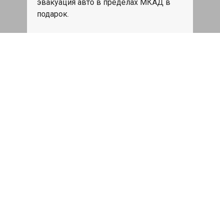
эвакуация авто в пределах МКАД в
подарок.
Записаться
Сделаем дешевле
При калькуляции на руках из другого
сервиса - эти же работы и запчасти по
более низкой цене
Записаться