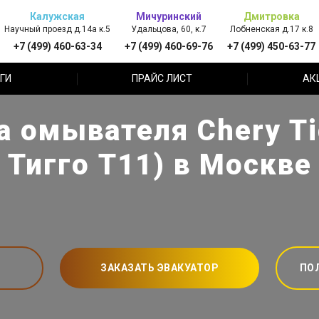
Калужская
Мичуринский
Дмитровка
Научный проезд д.14а к.5
Удальцова, 60, к.7
Лобненская д.17 к.8
+7 (499) 460-63-34
+7 (499) 460-69-76
+7 (499) 450-63-77
ГИ
ПРАЙС ЛИСТ
АК
а омывателя Chery Ti
Тигго Т11) в Москве
ЗАКАЗАТЬ ЭВАКУАТОР
ПО