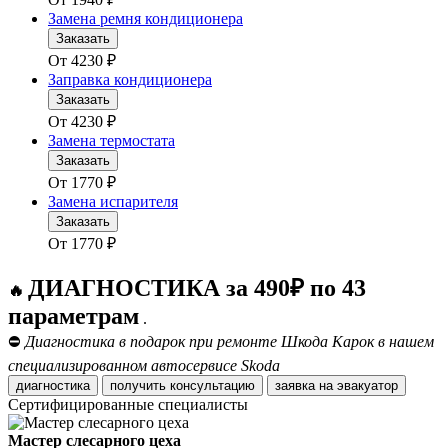
Замена ремня кондиционера
Заказать
От
4230
₽
Заправка кондиционера
Заказать
От
4230
₽
Замена термостата
Заказать
От
1770
₽
Замена испарителя
Заказать
От
1770
₽
ДИАГНОСТИКА за 490₽ по 43
🔥
параметрам
.
⛔
Диагностика в подарок при ремонте Шкода Карок в нашем
специализированном автосервисе Skoda
диагностика
получить консультацию
заявка на эвакуатор
Сертифицированные специалисты
Мастер слесарного цеха