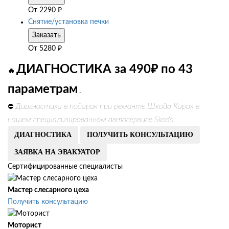
От
2290
₽
Снятие/установка печки
Заказать
От
5280
₽
ДИАГНОСТИКА за 490₽ по 43
🔥
параметрам
.
Диагностика в подарок при ремонте Шкода Карок в
⛔
нашем специализированном автосервисе Skoda
ДИАГНОСТИКА
ПОЛУЧИТЬ КОНСУЛЬТАЦИЮ
ЗАЯВКА НА ЭВАКУАТОР
Сертифицированные специалисты
Мастер слесарного цеха
Получить консультацию
Моторист