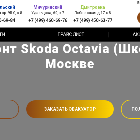
В
льский
Мичуринский
Дмитровка
пр. 95 б, к.8
Удальцова, 60, к.7
Лобненская д.17 к.8
0-69-84
+7 (499) 460-69-76
+7 (499) 450-63-77
ГИ
ПРАЙС ЛИСТ
АК
нт Skoda Octavia (Шк
Москве
ЗАКАЗАТЬ ЭВАКУАТОР
ПО