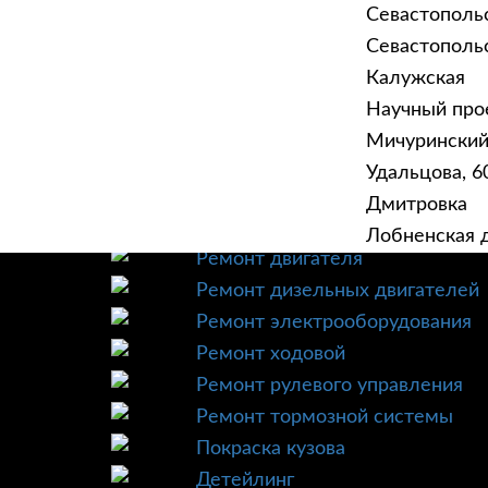
Севастополь
Севастопольск
Калужская
Научный прое
ГЛАВНАЯ
УСЛУ
Мичурински
Техническое обслуживание
Удальцова, 60
Диагностика
Дмитровка
Ремонт трансмиссии
Лобненская д
Ремонт двигателя
Ремонт дизельных двигателей
Ремонт электрооборудования
Ремонт ходовой
Ремонт рулевого управления
Ремонт тормозной системы
Покраска кузова
Детейлинг