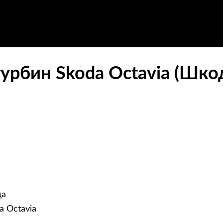
урбин Skoda Octavia (Шкод
да
a Octavia