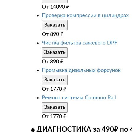
От
14090
₽
Проверка компрессии в цилиндрах
Заказать
От
890
₽
Чистка фильтра сажевого DPF
Заказать
От
890
₽
Промывка дизельных форсунок
Заказать
От
1770
₽
Ремонт системы Common Rail
Заказать
От
1770
₽
ДИАГНОСТИКА за 490₽ по 
🔥