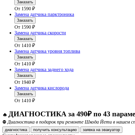
Заказать
От
1590
₽
Замена датчика парктроника
Заказать
От
1590
₽
Замена датчика скорости
Заказать
От
1410
₽
Замена датчика уровня топлива
Заказать
От
1410
₽
Замена датчика заднего хода
Заказать
От
1940
₽
Замена датчика кислорода
Заказать
От
1410
₽
ДИАГНОСТИКА за 490₽ по 43 парам
🔥
⛔
Диагностика в подарок при ремонте Шкода Йети в нашем сп
диагностика
получить консультацию
заявка на эвакуатор