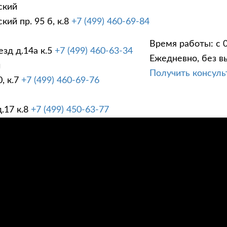
ский
ий пр. 95 б, к.8
+7 (499) 460-69-84
Время работы: с 0
зд д.14а к.5
+7 (499) 460-63-34
Ежедневно, без в
ГИ
ПРАЙС ЛИСТ
АК
й
Получить консул
, к.7
+7 (499) 460-69-76
.17 к.8
+7 (499) 450-63-77