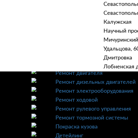
Севастополь
Севастопольск
Калужская
Научный прое
ГЛАВНАЯ
УСЛУ
Мичурински
Техническое обслуживание
Удальцова, 60
Диагностика
Дмитровка
Ремонт трансмиссии
Лобненская д
Ремонт двигателя
Ремонт дизельных двигателей
Ремонт электрооборудования
Ремонт ходовой
Ремонт рулевого управления
Ремонт тормозной системы
Покраска кузова
Детейлинг