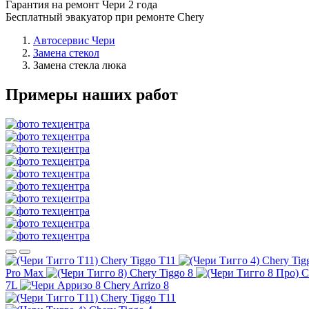
Гарантия на ремонт Чери 2 года
Бесплатный эвакуатор при ремонте Chery
Автосервис Чери
Замена стекол
Замена стекла люка
Примеры наших работ
Chery Tiggo T11
Chery Tig
Pro Max
Chery Tiggo 8
C
7L
Chery Arrizo 8
Chery Tiggo T11