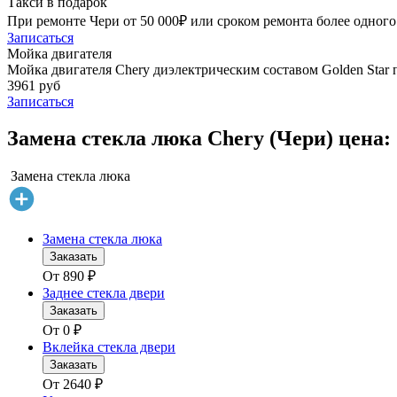
Такси в подарок
При ремонте Чери от 50 000₽ или сроком ремонта более одного 
Записаться
Мойка двигателя
Мойка двигателя Chery диэлектрическим составом Golden Star 
3961 руб
Записаться
Замена стекла люка Chery (Чери) цена:
Замена стекла люка
Замена стекла люка
Заказать
От
890
₽
Заднее стекла двери
Заказать
От
0
₽
Вклейка стекла двери
Заказать
От
2640
₽