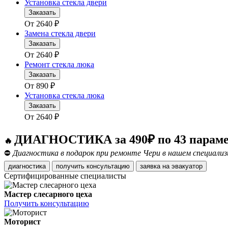
Установка стекла двери
Заказать
От
2640
₽
Замена стекла двери
Заказать
От
2640
₽
Ремонт стекла люка
Заказать
От
890
₽
Установка стекла люка
Заказать
От
2640
₽
ДИАГНОСТИКА за 490₽ по 43 парам
🔥
⛔
Диагностика в подарок при ремонте Чери в нашем специализ
диагностика
получить консультацию
заявка на эвакуатор
Сертифицированные специалисты
Мастер слесарного цеха
Получить консультацию
Моторист