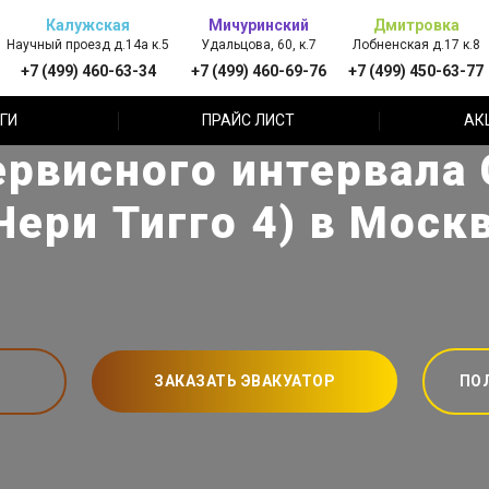
Калужская
Мичуринский
Дмитровка
Научный проезд д.14а к.5
Удальцова, 60, к.7
Лобненская д.17 к.8
+7 (499) 460-63-34
+7 (499) 460-69-76
+7 (499) 450-63-77
ГИ
ПРАЙС ЛИСТ
АК
рвисного интервала C
Чери Тигго 4) в Моск
ЗАКАЗАТЬ ЭВАКУАТОР
ПО