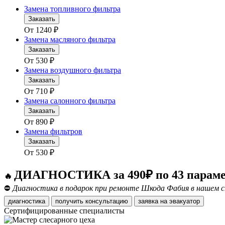
Замена топливного фильтра
Заказать
От
1240
₽
Замена масляного фильтра
Заказать
От
530
₽
Замена воздушного фильтра
Заказать
От
710
₽
Замена салонного фильтра
Заказать
От
890
₽
Замена фильтров
Заказать
От
530
₽
ДИАГНОСТИКА за 490₽ по 43 парам
🔥
⛔
Диагностика в подарок при ремонте Шкода Фабия в нашем с
диагностика
получить консультацию
заявка на эвакуатор
Сертифицированные специалисты