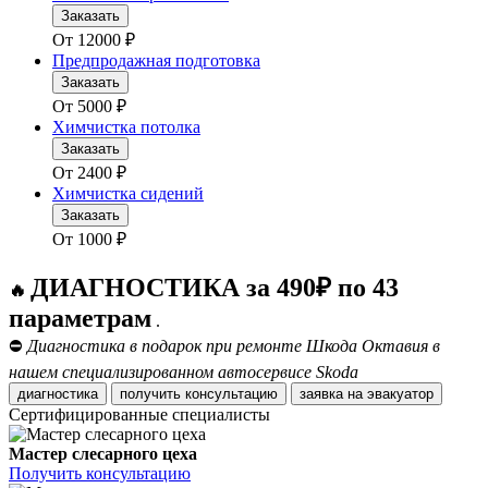
Заказать
От
12000
₽
Предпродажная подготовка
Заказать
От
5000
₽
Химчистка потолка
Заказать
От
2400
₽
Химчистка сидений
Заказать
От
1000
₽
ДИАГНОСТИКА за 490₽ по 43
🔥
параметрам
.
⛔
Диагностика в подарок при ремонте Шкода Октавия в
нашем специализированном автосервисе Skoda
диагностика
получить консультацию
заявка на эвакуатор
Сертифицированные специалисты
Мастер слесарного цеха
Получить консультацию